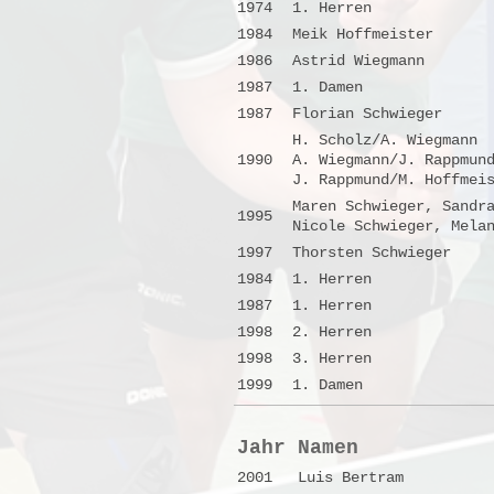
1974
1. Herren
1984
Meik Hoffmeister
1986
Astrid Wiegmann
1987
1. Damen
1987
Florian Schwieger
H. Scholz/A. Wiegmann
1990
A. Wiegmann/J. Rappmun
J. Rappmund/M. Hoffmei
Maren Schwieger, Sandr
1995
Nicole Schwieger, Mela
1997
Thorsten Schwieger
1984
1. Herren
1987
1. Herren
1998
2. Herren
1998
3. Herren
1999
1. Damen
Jahr
Namen
2001
Luis Bertram