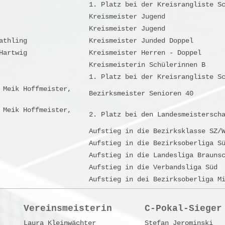
1. Platz bei der Kreisrangliste S
Kreismeister Jugend
Kreismeister Jugend
athling
Kreismeister Junded Doppel
Hartwig
Kreismeister Herren - Doppel
Kreismeisterin Schülerinnen B
1. Platz bei der Kreisrangliste S
 Meik Hoffmeister,
Bezirksmeister Senioren 40
 Meik Hoffmeister,
2. Platz bei den Landesmeistersch
Aufstieg in die Bezirksklasse SZ/
Aufstieg in die Bezirksoberliga S
Aufstieg in die Landesliga Brauns
Aufstieg in die Verbandsliga Süd
Aufstieg in dei Bezirksoberliga M
Vereinsmeisterin
C-Pokal-Sieger
Laura Kleinwächter
Stefan Jerominski